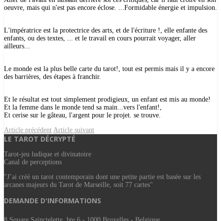
oeuvre, mais qui n'est pas encore éclose. ...Formidable énergie et impulsion.
L'impé
ratrice est la protectrice des arts, et de l'écriture !, elle enfante des
enfants, ou des textes, ... et le travail en cours pourrait voyager, aller
ailleurs...
Le monde est la plus belle carte du tarot!, tout est permis mais il y a encore
des barrières, des étapes à franchir.
Et le résultat est tout simplement prodigieux, un enfant est mis au monde!
Et la femme dans le monde tend sa main...vers l'enfant!,
Et cerise sur le gâteau, l'argent pour le projet. se trouve.
Article précédent
Article suivant
LE TAROT DÉCRYPTÉ
Tarot-jeu ludique et divinatoire
Canal de perceptions
"J’ai créé un tarot contemporain dont une petite partie est basée sur les
arcanes majeurs du Tarot de Marseille, soit 77 cartes"
DEMANDE D'INFORMATIONS
8 Square Sainctelette, bte 6 - 1000 Bruxelles - Belgique