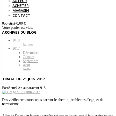
AUTEUR
ACHETER
MAGASIN
CONTACT
0
objet(s)
-
0,00 €
Votre panier est vide.
ARCHIVES DU BLOG
2018
Janvier
2017
Décembre
Octobre
Septembre
Août
Juillet
TIRAGE DU 21 JUIN 2017
Posté sur
9 An auparavant
918
Des vieilles structures nous barrent le chemin, problèmes d'ego, et de
narcissisme.
Aller de l'avant en laissant derrière soi ces critiques, car il faut croire en son