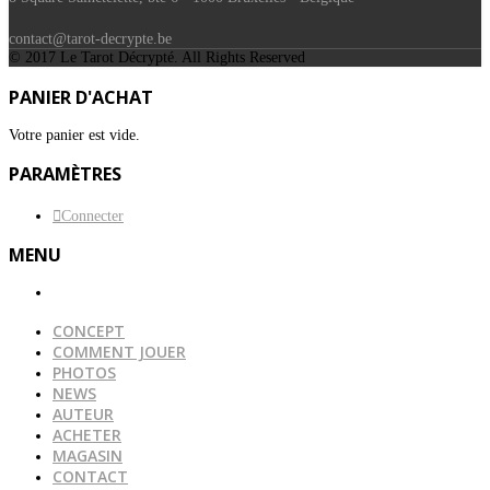
contact@tarot-decrypte.be
© 2017 Le Tarot Décrypté. All Rights Reserved
PANIER D'ACHAT
Votre panier est vide.
PARAMÈTRES
Connecter
MENU
CONCEPT
COMMENT JOUER
PHOTOS
NEWS
AUTEUR
ACHETER
MAGASIN
CONTACT